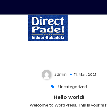
Saltar
para
o
conteúdo
Hello world!
admin
11, Mar, 2021
1
Uncategorized
Hello world!
Welcome to WordPress. This is your firs